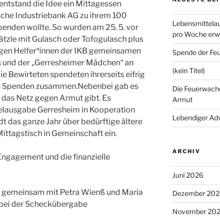
entstand die Idee ein Mittagessen
sche Industriebank AG zu ihrem 100
Lebensmittelau
penden wollte. So wurden am 25. 5. vor
pro Woche erwe
tzle mit Gulasch oder Tofogulasch plus
ligen Helfer*innen der IKB gemeinsamen
Spende der Fe
s und der „Gerresheimer Mädchen“ an
(kein Titel)
Die Bewirteten spendeten ihrerseits eifrig
an Spenden zusammen.Nebenbei gab es
Die Feuerwache
 das Netz gegen Armut gibt. Es
Armut
ttelausgabe Gerresheim in Kooperation
Lebendiger Ad
dt das ganze Jahr über bedürftige ältere
ttagstisch in Gemeinschaft ein.
ARCHIV
 Engagement und die finanzielle
Juni 2026
B gemeinsam mit Petra Wienß und Maria
Dezember 202
bei der Scheckübergabe
November 20