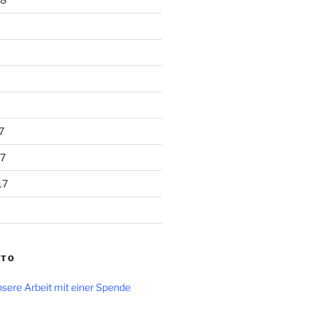
7
7
17
NTO
sere Arbeit mit einer Spende