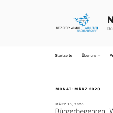
Zum
Inhalt
springen
Düs
Startseite
Über uns
Pr
MONAT:
MÄRZ 2020
VERÖFFENTLICHT
MÄRZ 10, 2020
AM
Bürgerbegehren „W