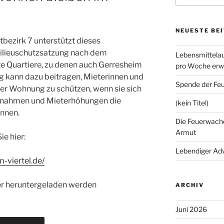
NEUESTE BE
bezirk 7 unterstützt dieses
 Milieuschutzsatzung nach dem
Lebensmittelau
e Quartiere, zu denen auch Gerresheim
pro Woche erwe
g kann dazu beitragen, Mieterinnen und
Spende der Fe
rer Wohnung zu schützen, wenn sie sich
ßnahmen und Mieterhöhungen die
(kein Titel)
nnen.
Die Feuerwache
Armut
e hier:
Lebendiger Ad
-viertel.de/
ier heruntergeladen werden
ARCHIV
Juni 2026