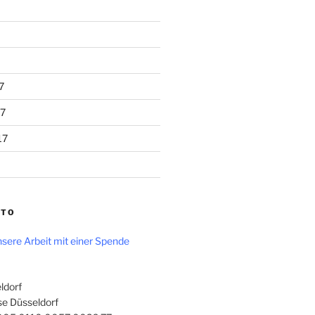
7
7
17
NTO
sere Arbeit mit einer Spende
ldorf
e Düsseldorf