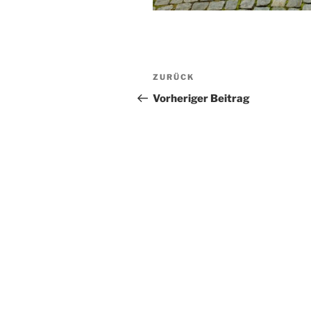
Beitragsnavigation
Vorheriger
ZURÜCK
Beitrag
Vorheriger Beitrag