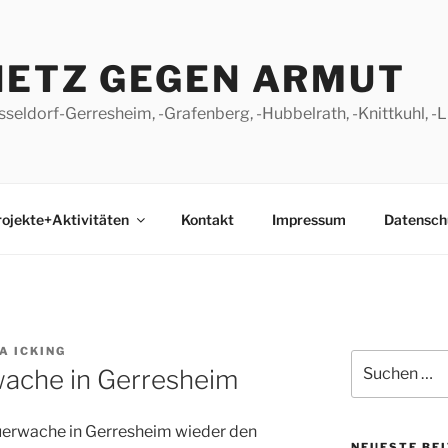
NETZ GEGEN ARMUT
seldorf-Gerresheim, -Grafenberg, -Hubbelrath, -Knittkuhl, 
ojekte+Aktivitäten
Kontakt
Impressum
Datensch
A ICKING
Suchen
ache in Gerresheim
nach:
euerwache in Gerresheim wieder den
NEUESTE BE