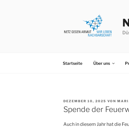
Zum
Inhalt
springen
Düs
Startseite
Über uns
Pr
VERÖFFENTLICHT
DEZEMBER 10, 2025
VON
MARI
AM
Spende der Feuerw
Auch in diesem Jahr hat die F